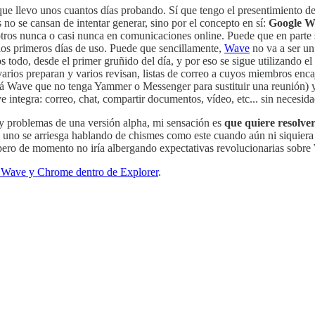
que llevo unos cuantos días probando. Sí que tengo el presentimiento d
 no se cansan de intentar generar, sino por el concepto en sí:
Google Wa
otros nunca o casi nunca en comunicaciones online. Puede que en parte 
 los primeros días de uso. Puede que sencillamente,
Wave
no va a ser un
todo, desde el primer gruñido del día, y por eso se sigue utilizando el 
rios preparan y varios revisan, listas de correo a cuyos miembros encaj
rá Wave que no tenga Yammer o Messenger para sustituir una reunión) 
e integra: correo, chat, compartir documentos, vídeo, etc... sin necesid
s y problemas de una versión alpha, mi sensación es
que quiere resolve
e uno se arriesga hablando de chismes como este cuando aún ni siquiera 
ero de momento no iría albergando expectativas revolucionarias sobre 
Wave y Chrome dentro de Explorer
.