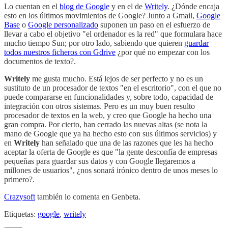
Lo cuentan en el
blog de Google
y en el de
Writely
. ¿Dónde encaja
esto en los últimos movimientos de Google? Junto a Gmail,
Google
Base
o
Google personalizado
suponen un paso en el esfuerzo de
llevar a cabo el objetivo "el ordenador es la red" que formulara hace
mucho tiempo Sun; por otro lado, sabiendo que quieren
guardar
todos nuestros ficheros con Gdrive
¿por qué no empezar con los
documentos de texto?.
Writely
me gusta mucho. Está lejos de ser perfecto y no es un
sustituto de un procesador de textos "en el escritorio", con el que no
puede compararse en funcionalidades y, sobre todo, capacidad de
integración con otros sistemas. Pero es un muy buen resulto
procesador de textos en la web, y creo que Google ha hecho una
gran compra. Por cierto, han cerrado las nuevas altas (se nota la
mano de Google que ya ha hecho esto con sus últimos servicios) y
en
Writely
han señalado que una de las razones que les ha hecho
aceptar la oferta de Google es que "la gente desconfía de empresas
pequeñas para guardar sus datos y con Google llegaremos a
millones de usuarios", ¿nos sonará irónico dentro de unos meses lo
primero?.
Crazysoft
también lo comenta en Genbeta.
Etiquetas:
google
,
writely