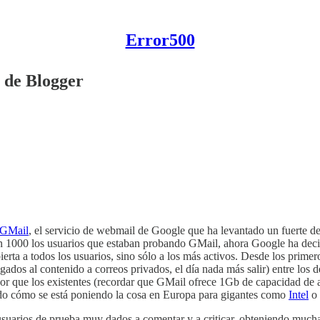
Error500
 de Blogger
GMail
, el servicio de webmail de Google que ha levantado un fuerte d
eron 1000 los usuarios que estaban probando GMail, ahora Google ha dec
bierta a todos los usuarios, sino sólo a los más activos. Desde los prim
ados al contenido a correos privados, el día nada más salir) entre los d
or que los existentes (recordar que GMail ofrece 1Gb de capacidad de a
do cómo se está poniendo la cosa en Europa para gigantes como
Intel
o
suarios de prueba muy dados a comentar y a criticar, obteniendo mucha 