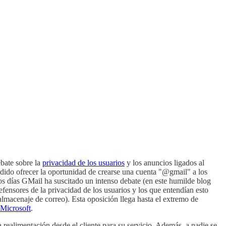
ebate sobre la
privacidad de los usuarios
y los anuncios ligados al
idido ofrecer la oportunidad de crearse una cuenta "@gmail" a los
eros días GMail ha suscitado un intenso debate (en este humilde blog
efensores de la privacidad de los usuarios y los que entendían esto
lmacenaje de correo). Esta oposición llega hasta el extremo de
Microsoft
.
realimentación desde el cliente para su servicio. Además, a nadie se