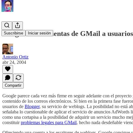
Google ofrece cuentas de GMail a usuarios
Suscribirse
Iniciar sesión
Antonio Ortiz
abr 24, 2004
Compartir
Google parece cada vez más firme en seguir adelante con el proyecto
contenido de los correos electrónicos. Si bien en la primera fase fu
usuarios de
Blogger
, su servicio de weblogs. La posibilidad no está a
señalaba lo cuestionable de aplicar el servicio de anuncios AdWords lig
como una cortapisa a la posibilidad de adquirir un servicio mucho mej
constituir
problemas legales para GMail
, hecho nada desdeñable vien
Ofreciendo una cuenta a los escritores de weblogs, Google consigue u