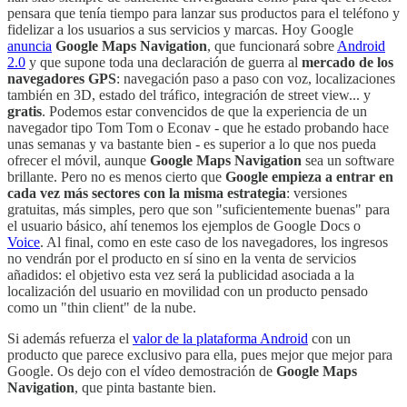
pensara que tenía tiempo para lanzar sus productos para el teléfono y
fidelizar a los usuarios a sus servicios y marcas. Hoy Google
anuncia
Google Maps Navigation
, que funcionará sobre
Android
2.0
y que supone toda una declaración de guerra al
mercado de los
navegadores GPS
: navegación paso a paso con voz, localizaciones
también en 3D, estado del tráfico, integración de street view... y
gratis
. Podemos estar convencidos de que la experiencia de un
navegador tipo Tom Tom o Econav - que he estado probando hace
unas semanas y va bastante bien - es superior a lo que nos pueda
ofrecer el móvil, aunque
Google Maps Navigation
sea un software
brillante. Pero no es menos cierto que
Google empieza a entrar en
cada vez más sectores con la misma estrategia
: versiones
gratuitas, más simples, pero que son "suficientemente buenas" para
el usuario básico, ahí tenemos los ejemplos de Google Docs o
Voice
. Al final, como en este caso de los navegadores, los ingresos
no vendrán por el producto en sí sino en la venta de servicios
añadidos: el objetivo esta vez será la publicidad asociada a la
localización del usuario en movilidad con un producto pensado
como un "thin client" de la nube.
Si además refuerza el
valor de la plataforma Android
con un
producto que parece exclusivo para ella, pues mejor que mejor para
Google. Os dejo con el vídeo demostración de
Google Maps
Navigation
, que pinta bastante bien.