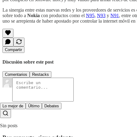
La sinergia entre estas nuevas redes y los proveedores de servicios es
sobre todo a
Nokia
con productos como el
N95
,
N93
y
N91
, entre o
uno se arrepienta de haber apostado por controlar la internet móvil en
Compartir
Discusión sobre este post
Comentarios
Restacks
Lo mejor de
Último
Debates
Sin posts