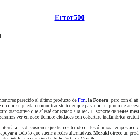
Error500
h
nteriores parecido al último producto de
Fon
,
la Fonera
, pero con el a
ce en que se puedan comunicar sin tener que pasar por el punto de acces
otro dispositivo que sí esté conectado a la red. El soporte de
redes mes
speramos ver en poco tiempo: ciudades con cobertura inalámbrica gratui
intonía a las discusiones que hemos tenido en los últimos tiempos acer
a apoyar a todo lo que suene a redes alternativas.
Meraki
ofrece un prod
ades Wi-Fi, de esas que tanto le gustan a Google.