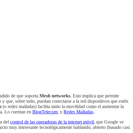
ñadido de que soporta
Mesh networks
. Esto implica que permite
o y que, sobre todo, puedan conectarse a la red dispositivos que estén
h
(o redes malladas) facilita tanto la movilidad como el aumentar la
ta. Lo cuentan en
BlogTelecom
, y
Redes Malladas
.
ca del
control de las operadoras de la internet móvil
, que Google ve
ucto muy interesante tecnológicamente hablando, abierto (basado casi