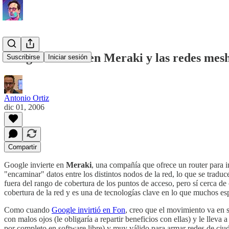
Google invierte en Meraki y las redes mes
Suscribirse
Iniciar sesión
Antonio Ortiz
dic 01, 2006
Compartir
Google invierte en
Meraki
, una compañía que ofrece un router para i
"encaminar" datos entre los distintos nodos de la red, lo que se tradu
fuera del rango de cobertura de los puntos de acceso, pero sí cerca de 
cobertura de la red y es una de tecnologías clave en lo que muchos e
Como cuando
Google invirtió en Fon
, creo que el movimiento va en s
con malos ojos (le obligaría a repartir beneficios con ellas) y le lleva 
por completo en software libre) y muy válido para armar redes de ciud