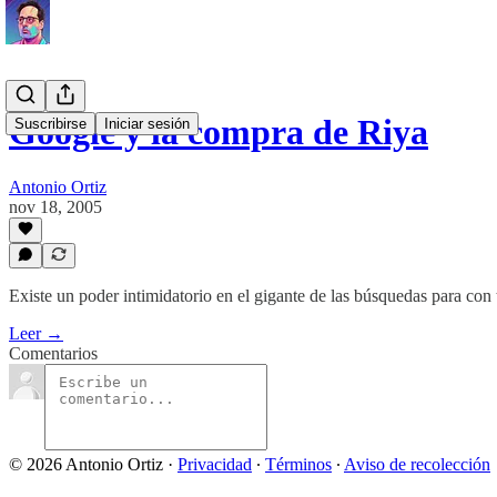
Google y la compra de Riya
Suscribirse
Iniciar sesión
Antonio Ortiz
nov 18, 2005
Existe un poder intimidatorio en el gigante de las búsquedas para con
Leer →
Comentarios
© 2026 Antonio Ortiz
·
Privacidad
∙
Términos
∙
Aviso de recolección