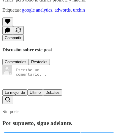
Etiquetas:
google analytics
,
adwords
,
urchin
Compartir
Discusión sobre este post
Comentarios
Restacks
Lo mejor de
Último
Debates
Sin posts
Por supuesto, sigue adelante.