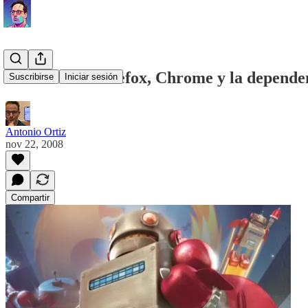
El futuro de Firefox, Chrome y la depende
Suscribirse
Iniciar sesión
Antonio Ortiz
nov 22, 2008
Compartir