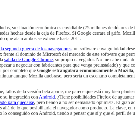
dudas, su situación económica es envidiable (75 millones de dólares de 
edas hechas desde la caja de Firefox. Si Google cerrara el grifo, Mozilla
rdo que ata a ambos se extiende hasta 2011.
 la segunda guerra de los navegadores
, un software cuya gratuidad des
 frente al dominio de Microsoft del mercado de este software que permit
 la
salida de Google Chrome
, su propio navegador. No me cabe duda d
pezar a negociar con fabricantes para que venga preinstalado) y que co
asi por completo que
Google estrangulara económicamente a Mozilla
tinuar aunque Mozilla quebrase, pero sería un escenario completamente d
 fallos de la versión beta aparte, me parece que está muy bien plante
e su integración con
Android
. ¿Tiene posibilidades Firefox de aguantar 
gado para quedarse
, pero tiendo a no ser demasiado optimista. El gran a
 allá de lo que posibilitaría el navegador como producto. La clave, en 
do lo conseguido con Android, tiendo a pensar que sí y que el perfil de 