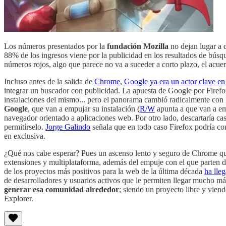
Los números presentados por la
fundación Mozilla
no dejan lugar a 
88% de los ingresos viene por la publicidad en los resultados de búsqu
números rojos, algo que parece no va a suceder a corto plazo, el acue
Incluso antes de la salida de
Chrome
,
Google ya era un actor clave en
integrar un buscador con publicidad. La apuesta de Google por Firefox
instalaciones del mismo... pero el panorama cambió radicalmente con
Google
, que van a empujar su instalación (
R/W
apunta a que van a em
navegador orientado a aplicaciones web. Por otro lado, descartaría c
permitírselo.
Jorge Galindo
señala que en todo caso Firefox podría con
en exclusiva.
¿Qué nos cabe esperar? Pues un ascenso lento y seguro de Chrome que,
extensiones y multiplataforma, además del empuje con el que parten d
de los proyectos más positivos para la web de la última década
ha lle
de desarrolladores y usuarios activos que le permiten llegar mucho más
generar esa comunidad alrededor
; siendo un proyecto libre y vien
Explorer.