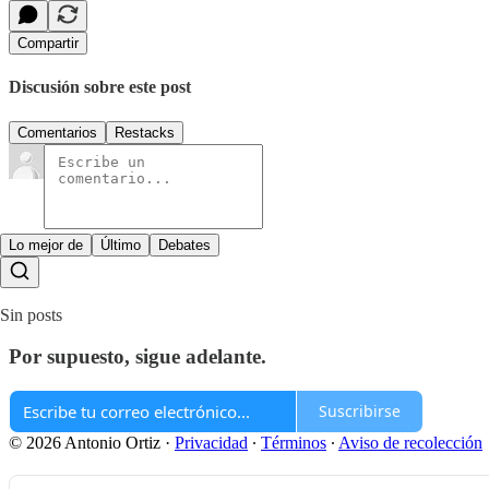
Compartir
Discusión sobre este post
Comentarios
Restacks
Lo mejor de
Último
Debates
Sin posts
Por supuesto, sigue adelante.
Suscribirse
© 2026 Antonio Ortiz
·
Privacidad
∙
Términos
∙
Aviso de recolección