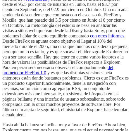
desde el 95.5 por ciento de usuarios en Junio, hasta el 93.7 por
ciento en Septiembre, o el 92.9 por ciento en Octubre. Una marcada
tendencia descendente que contrasta con el ascenso de FireFox y
Mozilla, que han pasado del 3.5 por ciento en Junio al 6 por ciento
en Octubre. La metodología del estudio se basa en analizar las
visitas a sitios web que van desde la Disney hasta Sony, por lo que
podemos hablar de cierto equilibrio comparado
con otros informes
.
Desde FireFox se apunta como objetivo el llegar al 10% del
mercado durante el 2005, una cifra que muchos consideran pequeña,
pero que no lo es tanto, y es que socavar el liderazgo de Explorer no
va a ser tarea sencilla. Hay que tener en cuenta varios factores a la
hora de valorar las posibilidades de FireFox respecto a Explorer.
Para empezar será necesario observar el comportamiento
del
prometedor FireFox 1.0
y es que las distintas versiones beta
anteriores están dando bastantes problemas. Cierto es que FireFox es
un producto superior funcionalmente, tiene la navegación con
pestañas, su función como agregador RSS, un conjunto de
extensiones más que interesante, un sistema de búsqueda en las
páginas brillante y una interfaz de usuario sobresaliente, sobre todo
comparada con la otros muchos proyectos de software libre. Por
último en materia de seguridad, el historial de Explorer hace temblar
a cualquiera.
Hasta ahí la balanza se inclina muy a favor de FireFox. Ahora bien,
Explorer cuenta con tres bazas: una, que es el actual navegador de la