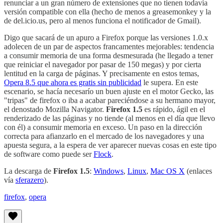
renunciar a un gran número de extensiones que no tienen todavía
versión compatible con ella (hecho de menos a greasemonkey y la
de del.icio.us, pero al menos funciona el notificador de Gmail).
Digo que sacará de un apuro a Firefox porque las versiones 1.0.x
adolecen de un par de aspectos francamentes mejorables: tendencia
a consumir memoria de una forma desmesurada (he llegado a tener
que reiniciar el navegador por pasar de 150 megas) y por cierta
lentitud en la carga de páginas. Y precisamente en estos temas,
Opera 8.5 que ahora es gratis sin publicidad
le supera. En este
escenario, se hacía necesarío un buen ajuste en el motor Gecko, las
"tripas" de firefox o iba a acabar pareciéndose a su hermano mayor,
el denostado Mozilla Navigator.
Firefox 1.5
es rápido, ágil en el
renderizado de las páginas y no tiende (al menos en el día que llevo
con él) a consumir memoria en exceso. Un paso en la dirección
correcta para afianzarlo en el mercado de los navegadores y una
apuesta segura, a la espera de ver aparecer nuevas cosas en este tipo
de software como puede ser
Flock
.
La descarga de
Firefox 1.5
:
Windows
,
Linux
,
Mac OS X
(enlaces
vía
sferazero
).
firefox
,
opera