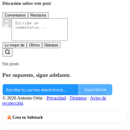
Discusión sobre este post
Comentarios
Restacks
Lo mejor de
Último
Debates
Sin posts
Por supuesto, sigue adelante.
Suscribirse
© 2026 Antonio Ortiz
·
Privacidad
∙
Términos
∙
Aviso de
recolección
Crea tu Substack