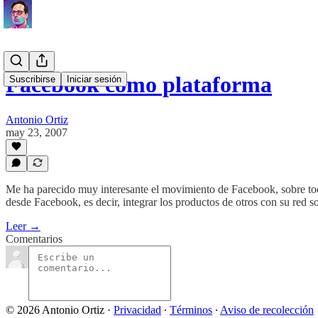
Facebook como plataforma
Suscribirse
Iniciar sesión
Antonio Ortiz
may 23, 2007
Me ha parecido muy interesante el movimiento de Facebook, sobre todo 
desde Facebook, es decir, integrar los productos de otros con su red so
Leer →
Comentarios
© 2026 Antonio Ortiz
·
Privacidad
∙
Términos
∙
Aviso de recolección