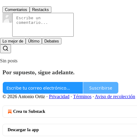
Comentarios
Restacks
Lo mejor de
Último
Debates
Sin posts
Por supuesto, sigue adelante.
Suscribirse
© 2026 Antonio Ortiz
·
Privacidad
∙
Términos
∙
Aviso de recolección
Crea tu Substack
Descargar la app