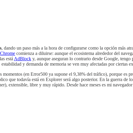
s
, dando un paso más a la hora de configurarse como la opción más atrac
Chrome
comienza a diluirse: aunque el ecosistema alrededor del naveg
llas está
AdBlock
y, aunque aseguran lo contrario desde Google, tengo pe
, estabilidad y demanda de memoria se ven muy afectadas por ciertas ex
s momentos (en Error500 ya supone el 9,38% del tráfico), porque es pr
lico que todavía está en Explorer será algo posterior. En la guerra de 
ner), extensible, libre y muy rápido. Desde hace meses es mi navegado