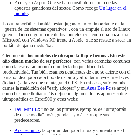
Acer y su Aspire One se han constituido en una de las
apuestas ganadoras del sector. Como recoge
Un lugar en el
mundo
.
Los ultraportátiles también están jugando un rol importante en la
"guerra de los sistemas operativos", con un empuje al uso de Linux
(preinstalado en gran parte de los modelos) y siendo una baza para
Microsoft con Windows XP frente a Apple, que se resiste a sacar un
portátil de gama media/baja.
Ciertamente,
los modelos de ultraportátil que hemos visto este
año distan mucho de ser perfectos
, con varias carencias comunes
como la escasa autonomía o un teclado que dificulta la
productividad. También estamos pendientes de que se acierte con el
tamaño ideal para cada tipo de usuario y afrontar nuevos interfaces
(lo táctil) a la vez que se integra el GPS. En mi caso, sufrí en mis
carnes la maldición del "early adopter" y mi
Asus Eee Pc
se antoja
como bastante limitado. Os dejo con algunos de los apuntes sobre
ultraportátiles en Error500 y otras webs:
Dell Mini 12
: uno de los primeros ejemplos de "ultraportátil
de clase media", más grande... y más caro que sus
predecesores.
Ars Technica
: la oportunidad para Linux y comentarios al