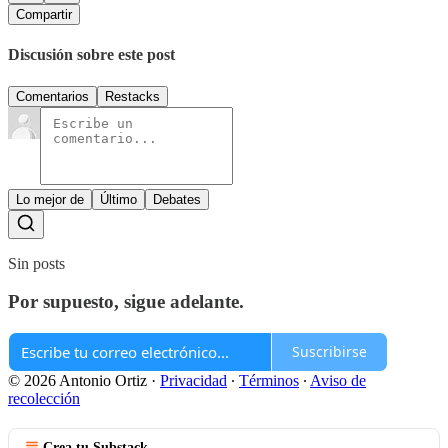
Compartir
Discusión sobre este post
Comentarios
Restacks
Lo mejor de
Último
Debates
Sin posts
Por supuesto, sigue adelante.
Suscribirse
© 2026 Antonio Ortiz
·
Privacidad
∙
Términos
∙
Aviso de
recolección
Crea tu Substack