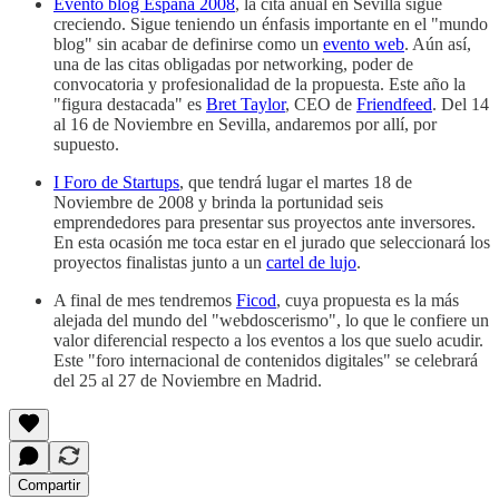
Evento blog España 2008
, la cita anual en Sevilla sigue
creciendo. Sigue teniendo un énfasis importante en el "mundo
blog" sin acabar de definirse como un
evento web
. Aún así,
una de las citas obligadas por networking, poder de
convocatoria y profesionalidad de la propuesta. Este año la
"figura destacada" es
Bret Taylor
, CEO de
Friendfeed
. Del 14
al 16 de Noviembre en Sevilla, andaremos por allí, por
supuesto.
I Foro de Startups
, que tendrá lugar el martes 18 de
Noviembre de 2008 y brinda la portunidad seis
emprendedores para presentar sus proyectos ante inversores.
En esta ocasión me toca estar en el jurado que seleccionará los
proyectos finalistas junto a un
cartel de lujo
.
A final de mes tendremos
Ficod
, cuya propuesta es la más
alejada del mundo del "webdoscerismo", lo que le confiere un
valor diferencial respecto a los eventos a los que suelo acudir.
Este "foro internacional de contenidos digitales" se celebrará
del 25 al 27 de Noviembre en Madrid.
Compartir