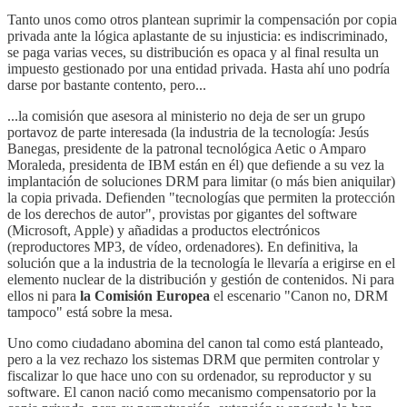
Tanto unos como otros plantean suprimir la compensación por copia
privada ante la lógica aplastante de su injusticia: es indiscriminado,
se paga varias veces, su distribución es opaca y al final resulta un
impuesto gestionado por una entidad privada. Hasta ahí uno podría
darse por bastante contento, pero...
...la comisión que asesora al ministerio no deja de ser un grupo
portavoz de parte interesada (la industria de la tecnología: Jesús
Banegas, presidente de la patronal tecnológica Aetic o Amparo
Moraleda, presidenta de IBM están en él) que defiende a su vez la
implantación de soluciones DRM para limitar (o más bien aniquilar)
la copia privada. Defienden "tecnologías que permiten la protección
de los derechos de autor", provistas por gigantes del software
(Microsoft, Apple) y añadidas a productos electrónicos
(reproductores MP3, de vídeo, ordenadores). En definitiva, la
solución que a la industria de la tecnología le llevaría a erigirse en el
elemento nuclear de la distribución y gestión de contenidos. Ni para
ellos ni para
la Comisión Europea
el escenario "Canon no, DRM
tampoco" está sobre la mesa.
Uno como ciudadano abomina del canon tal como está planteado,
pero a la vez rechazo los sistemas DRM que permiten controlar y
fiscalizar lo que hace uno con su ordenador, su reproductor y su
software. El canon nació como mecanismo compensatorio por la