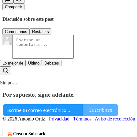
Compartir
Discusión sobre este post
Comentarios
Restacks
Lo mejor de
Último
Debates
Sin posts
Por supuesto, sigue adelante.
Suscribirse
© 2026 Antonio Ortiz
·
Privacidad
∙
Términos
∙
Aviso de recolección
Crea tu Substack