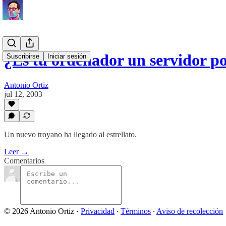
¿Es tu ordenador un servidor p
Suscribirse
Iniciar sesión
Antonio Ortiz
jul 12, 2003
Un nuevo troyano ha llegado al estrellato.
Leer →
Comentarios
© 2026 Antonio Ortiz
·
Privacidad
∙
Términos
∙
Aviso de recolección