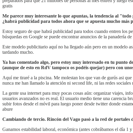
preparados para que 21 millones de personas al mes entren y luego est
gratis
Me parece muy interesante lo que apuntas, la tendencia al "todo 
¿habrá publicidad para todos ahora que se apuesta mucho más po
Estoy seguro de que habrá publicidad para todos cuando entren los pe
búsquedas en Google se puede encontrar anuncios de la panadería de 
Este modelo publicitario aquí no ha llegado aún pero en un modelo as
tardando mucho.
Ya has comentado algo, pero estoy muy interesado en tu punto de
(aunque de esto en RdV tampoco os podéis quejar) pero con unos
Aquí me tiraré a la piscina. Me molestan los que van de gurús asi que
nunca me han llamado la atención ni second life, ni las redes sociales
La gente usa internet para muy pocas cosas aún: organizar viajes, inf
usuarios avanzados no es real. El usuario medio tiene una carencia b
subir fotos desde el móvil para luego poner desde twitter donde esta
abure
Cambiando de tercio. Rincón del Vago pasó a la red de portales d
Ganamos estabilidad laboral, económica (antes cobrábamos el día 1 y d