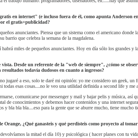
á el trabajo humano: programadores, diseñadores, etc.....hay que asumi
gratis en internet" (e incluso fuera de él, como apunta Anderson e
r el gratis+publicidad?
queños anunciantes. Piensa que un sistema como el americano donde las 
su barrio que celebra la semana de la magdalena.
í habrá miles de pequeños anunciantes. Hoy en día sólo los grandes y l
 vista. Desde un referente de la "web de siempre", ¿cómo se obse
 resultados todavía dudosos en cuanto a ingresos?
 no jugaré a eso, solo te daré mi opinión: yo me considero un geek, un f
 ni todas esas cosas....no le veo una utilidad definida a second life y m
ormarse, comunicarse por messenger y mail y bajar pelis y música, así 
rutal de conocimientos y debemos hacer contenidos y una internet segur
mos y bla bla bla....eso para la gente que se aburre mucho, tiene much
e Orange, ¿Qué ganasteis y qué perdisteis como proyecto al tomar 
evolvíamos la mitad el día 10) y psicológica ( hacer planes con tu vid