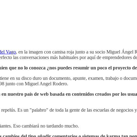
del Vago
, en la imagen con camisa roja junto a su socio Miguel Ángel R
perfecto las conversaciones más habituales por aquí de emprendedores 
lguien que no lo conozca ¿nos puedes resumir un poco el proyecto de
 tiene en su disco duro un documento, apunte, examen, trabajo o docum
 1998 junto con Miguel Angel Rodero.
 en nuestro país de web basada en contenidos creados por los usu
repelús. Es un "palabro" de toda la gente de las escuelas de negocios 
iantes. Eso cambiará no tardando mucho.
 cambios del tipo añadir comentarios o sistemas de karma tan popu