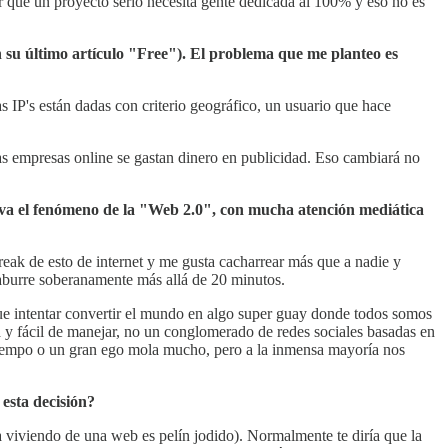
r que un proyecto serio necesita gente dedicada al 100% y eso no es
n su último artículo "Free"). El problema que me planteo es
IP's están dadas con criterio geográfico, un usuario que hace
as empresas online se gastan dinero en publicidad. Eso cambiará no
rva el fenómeno de la "Web 2.0", con mucha atención mediática
reak de esto de internet y me gusta cacharrear más que a nadie y
e aburre soberanamente más allá de 20 minutos.
que intentar convertir el mundo en algo super guay donde todos somos
a y fácil de manejar, no un conglomerado de redes sociales basadas en
o tiempo o un gran ego mola mucho, pero a la inmensa mayoría nos
esta decisión?
a viviendo de una web es pelín jodido). Normalmente te diría que la