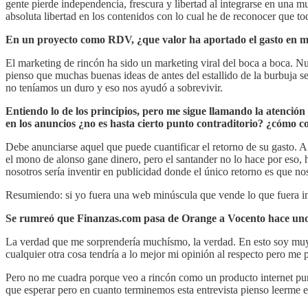
gente pierde independencia, frescura y libertad al integrarse en una
absoluta libertad en los contenidos con lo cual he de reconocer que t
En un proyecto como RDV, ¿que valor ha aportado el gasto en m
El marketing de rincón ha sido un marketing viral del boca a boca. 
pienso que muchas buenas ideas de antes del estallido de la burbuja s
no teníamos un duro y eso nos ayudó a sobrevivir.
Entiendo lo de los principios, pero me sigue llamando la atenció
en los anuncios ¿no es hasta cierto punto contraditorio? ¿cómo co
Debe anunciarse aquel que puede cuantificar el retorno de su gasto. 
el mono de alonso gane dinero, pero el santander no lo hace por eso, h
nosotros sería inventir en publicidad donde el único retorno es que no
Resumiendo: si yo fuera una web minúscula que vende lo que fuera in
Se rumreó que Finanzas.com pasa de Orange a Vocento hace unos d
La verdad que me sorprendería muchísmo, la verdad. En esto soy muy
cualquier otra cosa tendría a lo mejor mi opinión al respecto pero me p
Pero no me cuadra porque veo a rincón como un producto internet pur
que esperar pero en cuanto terminemos esta entrevista pienso leerme e