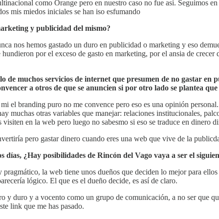
 multinacional como Orange pero en nuestro caso no fue así. Seguimos 
odos mis miedos iniciales se han iso esfumando
arketing y publicidad del mismo?
Nunca nos hemos gastado un duro en publicidad o marketing y eso demue
e hundieron por el exceso de gasto en marketing, por el ansia de crecer
n lo de muchos servicios de internet que presumen de no gastar en 
nvencer a otros de que se anuncien si por otro lado se plantea que
A mi el branding puro no me convence pero eso es una opinión personal.
ay muchas otras variables que manejar: relaciones institucionales, palco
s visiten en la web pero luego no sabesmo si eso se traduce en dinero di
vertiría pero gastar dinero cuando eres una web que vive de la publicd
ías, ¿Hay posibilidades de Rincón del Vago vaya a ser el siguient
 pragmático, la web tiene unos dueños que deciden lo mejor para ellos
arecería lógico. El que es el dueño decide, es así de claro.
o y duro y a vocento como un grupo de comunicación, a no ser que qui
ste link que me has pasado.