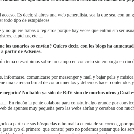
 el acceso. Es decir, si abres una web generalista, sea la que sea, con u
 todo tipo de estupideces.
e y no quiere trabas o registros porque hay veces que entran sin ser us
tros, captchas, etc.....
 los usuarios os envían? Quiero decir, con los blogs ha aumentad
o a partir de Adsense.
n tema o escribimos sobre un campo en concreto sin embargo en rincón 
s, informarse, comunicarse por messenger y mail y bajar pelis y música
ene una carencia brutal de conocimientos y debemos hacer contenidos y u
ace negocio? No hablo ya sólo de RdV sino de muchos otros ¿Cuál e
a.... En rincón la gente colabora para construir algo grande por convicci
 web de apuntes muy pequeña pero las webs abrían y cerraban con mucha
io a partir de sus búsquedas o hotmail a cuenta de su correo, ¿por qué?
gratis (yo el primero, que conste) pero no podemos pensar que los servi