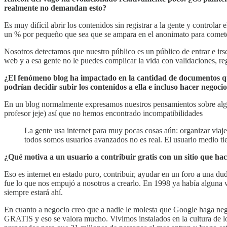
realmente no demandan esto?
Es muy difícil abrir los contenidos sin registrar a la gente y controlar
un % por pequeño que sea que se ampara en el anonimato para cometer
Nosotros detectamos que nuestro público es un público de entrar e irs
web y a esa gente no le puedes complicar la vida con validaciones, regis
¿El fenómeno blog ha impactado en la cantidad de documentos que
podrían decidir subir los contenidos a ella e incluso hacer negoci
En un blog normalmente expresamos nuestros pensamientos sobre algú
profesor jeje) así que no hemos encontrado incompatibilidades
La gente usa internet para muy pocas cosas aún: organizar viaje
todos somos usuarios avanzados no es real. El usuario medio ti
¿Qué motiva a un usuario a contribuir gratis con un sitio que h
Eso es internet en estado puro, contribuir, ayudar en un foro a una dud
fue lo que nos empujó a nosotros a crearlo. En 1998 ya había alguna
siempre estará ahí.
En cuanto a negocio creo que a nadie le molesta que Google haga negoc
GRATIS y eso se valora mucho. Vivimos instalados en la cultura de lo 