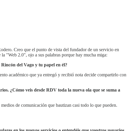
odero. Creo que el punto de vista del fundador de un servicio en
de la "Web 2.0", ojo a sus palabras porque hay mucha miga:
 Rincón del Vago y tu papel en él?
ento académico que ya entregó y recibió nota decide compartirlo con
arios. ¿Cómo veis desde RDV toda la nueva ola que se suma a
y medios de comunicación que bautizan casi todo lo que pueden.
lares en los nuevos servicios o entendéis que vuestros usuarios