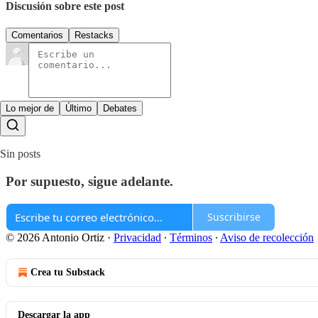
Discusión sobre este post
Comentarios
Restacks
Lo mejor de
Último
Debates
Sin posts
Por supuesto, sigue adelante.
Suscribirse
© 2026 Antonio Ortiz
·
Privacidad
∙
Términos
∙
Aviso de recolección
Crea tu Substack
Descargar la app