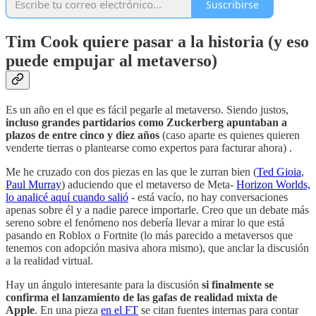
Suscribirse
Tim Cook quiere pasar a la historia (y eso
puede empujar al metaverso)
Es un año en el que es fácil pegarle al metaverso. Siendo justos,
incluso grandes partidarios como Zuckerberg apuntaban a
plazos de entre cinco y diez años
(caso aparte es quienes quieren
venderte tierras o plantearse como expertos para facturar ahora) .
Me he cruzado con dos piezas en las que le zurran bien (
Ted Gioia
,
Paul Murray
) aduciendo que el metaverso de Meta-
Horizon Worlds,
lo analicé aquí cuando salió
- está vacío, no hay conversaciones
apenas sobre él y a nadie parece importarle. Creo que un debate más
sereno sobre el fenómeno nos debería llevar a mirar lo que está
pasando en Roblox o Fortnite (lo más parecido a metaversos que
tenemos con adopción masiva ahora mismo), que anclar la discusión
a la realidad virtual.
Hay un ángulo interesante para la discusión
si finalmente se
confirma el lanzamiento de las gafas de realidad mixta de
Apple
. En una pieza
en el FT
se citan fuentes internas para contar