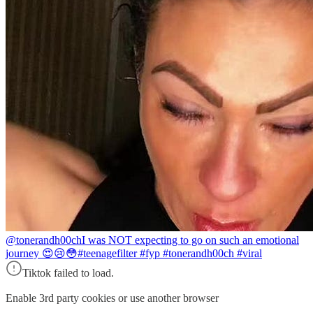
@tonerandh00ch
I was NOT expecting to go on such an emotional
journey 😍😢😳#teenagefilter #fyp #tonerandh00ch #viral
Tiktok failed to load.
Enable 3rd party cookies or use another browser