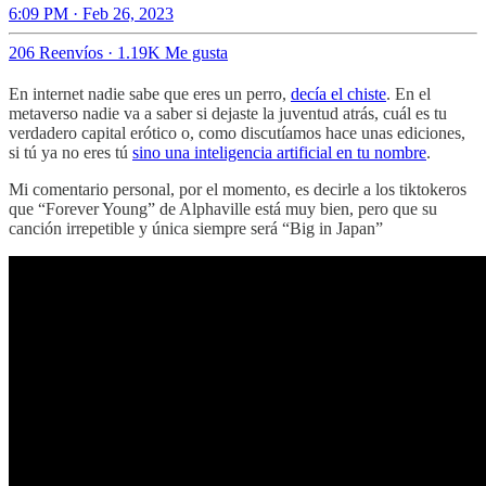
6:09 PM · Feb 26, 2023
206 Reenvíos
·
1.19K Me gusta
En internet nadie sabe que eres un perro,
decía el chiste
. En el
metaverso nadie va a saber si dejaste la juventud atrás, cuál es tu
verdadero capital erótico o, como discutíamos hace unas ediciones,
si tú ya no eres tú
sino una inteligencia artificial en tu nombre
.
Mi comentario personal, por el momento, es decirle a los tiktokeros
que “Forever Young” de Alphaville está muy bien, pero que su
canción irrepetible y única siempre será “Big in Japan”