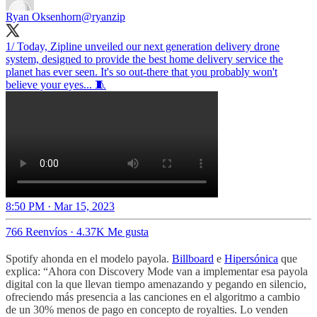
Ryan Oksenhorn
@ryanzip
1/ Today, Zipline unveiled our next generation delivery drone
system, designed to provide the best home delivery service the
planet has ever seen. It's so out-there that you probably won't
believe your eyes... 🧵
8:50 PM · Mar 15, 2023
766 Reenvíos
·
4.37K Me gusta
Spotify ahonda en el modelo payola.
Billboard
e
Hipersónica
que
explica: “Ahora con Discovery Mode van a implementar esa payola
digital con la que llevan tiempo amenazando y pegando en silencio,
ofreciendo más presencia a las canciones en el algoritmo a cambio
de un 30% menos de pago en concepto de royalties. Lo venden