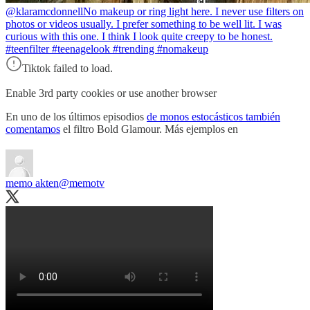
@klaramcdonnell
No makeup or ring light here. I never use filters on
photos or videos usually. I prefer something to be well lit. I was
curious with this one. I think I look quite creepy to be honest.
#teenfilter #teenagelook #trending #nomakeup
Tiktok failed to load.
Enable 3rd party cookies or use another browser
En uno de los últimos episodios
de monos estocásticos también
comentamos
el filtro Bold Glamour. Más ejemplos en
memo akten
@memotv