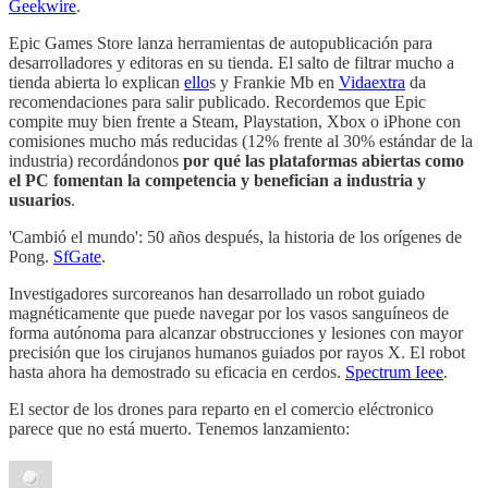
Geekwire
.
Epic Games Store lanza herramientas de autopublicación para
desarrolladores y editoras en su tienda. El salto de filtrar mucho a
tienda abierta lo explican
ello
s y Frankie Mb en
Vidaextra
da
recomendaciones para salir publicado. Recordemos que Epic
compite muy bien frente a Steam, Playstation, Xbox o iPhone con
comisiones mucho más reducidas (12% frente al 30% estándar de la
industria) recordándonos
por qué las plataformas abiertas como
el PC fomentan la competencia y benefician a industria y
usuarios
.
'Cambió el mundo': 50 años después, la historia de los orígenes de
Pong.
SfGate
.
Investigadores surcoreanos han desarrollado un robot guiado
magnéticamente que puede navegar por los vasos sanguíneos de
forma autónoma para alcanzar obstrucciones y lesiones con mayor
precisión que los cirujanos humanos guiados por rayos X. El robot
hasta ahora ha demostrado su eficacia en cerdos.
Spectrum Ieee
.
El sector de los drones para reparto en el comercio eléctronico
parece que no está muerto. Tenemos lanzamiento: