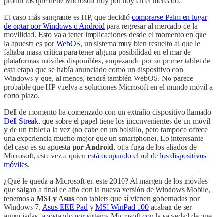
productos que tiene Microsoft hoy por hoy en el mercado.
El caso más sangrante es HP, que decidió
comprarse Palm en lugar
de optar por Windows o Android
para regresar al mercado de la
movilidad. Esto va a tener implicaciones desde el momento en que
la apuesta es por
WebOS
, un sistema muy bien resuelto al que le
faltaba masa crítica para tener alguna posibilidad en el mar de
plataformas móviles disponibles, empezando por su primer tablet de
esta etapa que se había anunciado como un dispositivo con
Windows y que, al menos, tendrá también WebOS. No parece
probable que HP vuelva a soluciones Microsoft en el mundo móvil a
corto plazo.
Dell de momento ha comenzado con un extraño dispositivo llamado
Dell Streak
, que sobre el papel tiene los inconvenientes de un móvil
y de un tablet a la vez (no cabe en un bolsillo, pero tampoco ofrece
una experiencia mucho mejor que un smartphone). Lo interesante
del caso es su apuesta
por Android
, otra fuga de los aliados de
Microsoft, esta vez a quien
está ocupando el rol de los dispositivos
móviles
.
¿Qué le queda a Microsoft en este 2010? Al margen de los móviles
que salgan a final de año con la nueva versión de Windows Mobile,
tenemos a
MSI y Asus
con tablets que sí vienen gobernadas por
Windows 7.
Asus EEE Pad
y
MSI WinPad 100
acaban de ser
anunciadas, apostando por sistema Microsoft con la salvedad de que