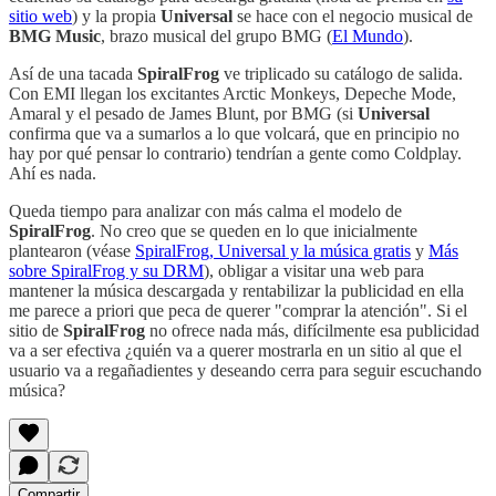
sitio web
) y la propia
Universal
se hace con el negocio musical de
BMG Music
, brazo musical del grupo BMG (
El Mundo
).
Así de una tacada
SpiralFrog
ve triplicado su catálogo de salida.
Con EMI llegan los excitantes Arctic Monkeys, Depeche Mode,
Amaral y el pesado de James Blunt, por BMG (si
Universal
confirma que va a sumarlos a lo que volcará, que en principio no
hay por qué pensar lo contrario) tendrían a gente como Coldplay.
Ahí es nada.
Queda tiempo para analizar con más calma el modelo de
SpiralFrog
. No creo que se queden en lo que inicialmente
plantearon (véase
SpiralFrog, Universal y la música gratis
y
Más
sobre SpiralFrog y su DRM
), obligar a visitar una web para
mantener la música descargada y rentabilizar la publicidad en ella
me parece a priori que peca de querer "comprar la atención". Si el
sitio de
SpiralFrog
no ofrece nada más, difícilmente esa publicidad
va a ser efectiva ¿quién va a querer mostrarla en un sitio al que el
usuario va a regañadientes y deseando cerra para seguir escuchando
música?
Compartir