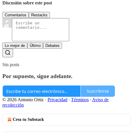
Discusión sobre este post
Comentarios
Restacks
Lo mejor de
Último
Debates
Sin posts
Por supuesto, sigue adelante.
Suscribirse
© 2026 Antonio Ortiz
·
Privacidad
∙
Términos
∙
Aviso de
recolección
Crea tu Substack