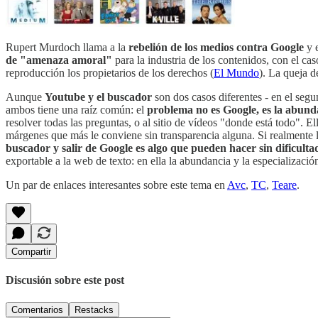
Rupert Murdoch llama a la
rebelión de los medios contra Google
y e
de "amenaza amoral"
para la industria de los contenidos, con el c
reproducción los propietarios de los derechos (
El Mundo
). La queja 
Aunque
Youtube y el buscador
son dos casos diferentes - en el segu
ambos tiene una raíz común: el
problema no es Google, es la abund
resolver todas las preguntas, o al sitio de vídeos "donde está todo"
márgenes que más le conviene sin transparencia alguna. Si realmente l
buscador y salir de Google es algo que pueden hacer sin dificulta
exportable a la web de texto: en ella la abundancia y la especializaci
Un par de enlaces interesantes sobre este tema en
Avc
,
TC
,
Teare
.
Compartir
Discusión sobre este post
Comentarios
Restacks