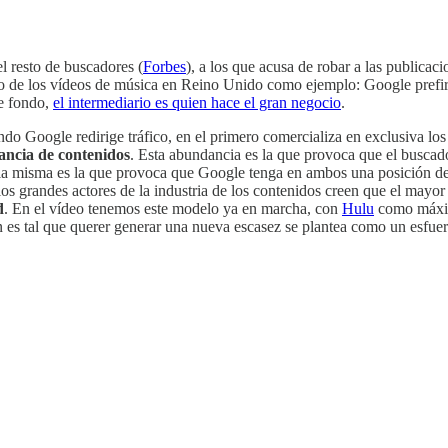
l resto de buscadores (
Forbes
), a los que acusa de robar a las publicac
aso de los vídeos de música en Reino Unido como ejemplo: Google prefir
de fondo,
el intermediario es quien hace el gran negocio
.
ndo Google redirige tráfico, en el primero comercializa en exclusiva lo
ancia de contenidos
. Esta abundancia es la que provoca que el buscado
. Ella misma es la que provoca que Google tenga en ambos una posición 
os grandes actores de la industria de los contenidos creen que el mayo
d
. En el vídeo tenemos este modelo ya en marcha, con
Hulu
como máximo
ón es tal que querer generar una nueva escasez se plantea como un esfuerz