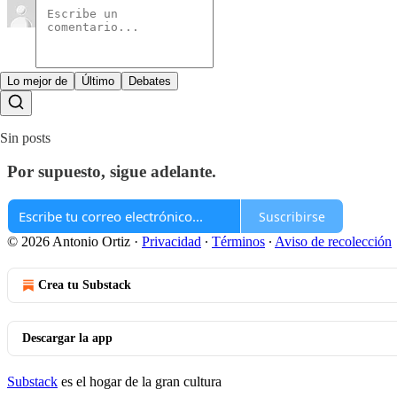
Lo mejor de
Último
Debates
Sin posts
Por supuesto, sigue adelante.
Suscribirse
© 2026 Antonio Ortiz
·
Privacidad
∙
Términos
∙
Aviso de recolección
Crea tu Substack
Descargar la app
Substack
es el hogar de la gran cultura