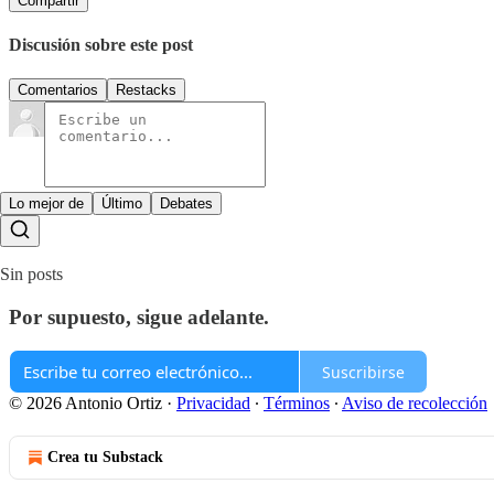
Compartir
Discusión sobre este post
Comentarios
Restacks
Lo mejor de
Último
Debates
Sin posts
Por supuesto, sigue adelante.
Suscribirse
© 2026 Antonio Ortiz
·
Privacidad
∙
Términos
∙
Aviso de recolección
Crea tu Substack