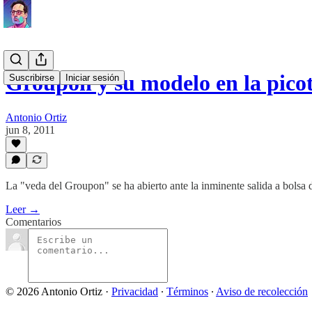
Groupon y su modelo en la pico
Suscribirse
Iniciar sesión
Antonio Ortiz
jun 8, 2011
La "veda del Groupon" se ha abierto ante la inminente salida a bolsa d
Leer →
Comentarios
© 2026 Antonio Ortiz
·
Privacidad
∙
Términos
∙
Aviso de recolección