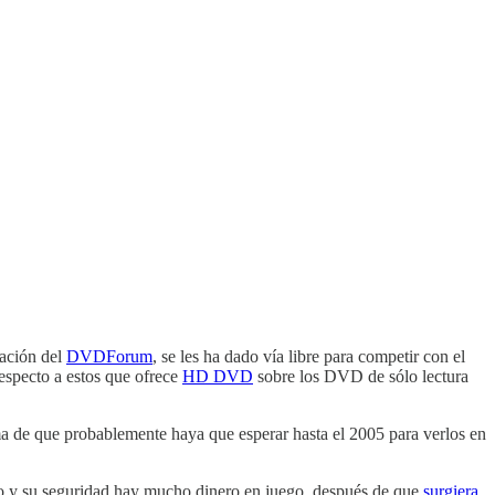
bación del
DVDForum
, se les ha dado vía libre para competir con el
especto a estos que ofrece
HD DVD
sobre los DVD de sólo lectura
ma de que probablemente haya que esperar hasta el 2005 para verlos en
ato y su seguridad hay mucho dinero en juego, después de que
surgiera