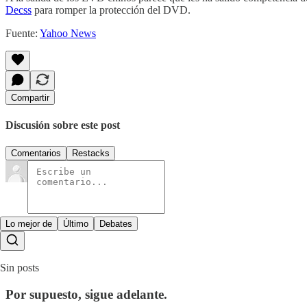
Decss
para romper la protección del DVD.
Fuente:
Yahoo News
Compartir
Discusión sobre este post
Comentarios
Restacks
Lo mejor de
Último
Debates
Sin posts
Por supuesto, sigue adelante.