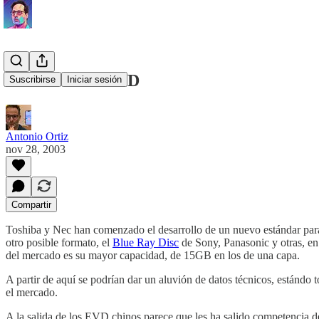
El futuro del DVD
Suscribirse
Iniciar sesión
Antonio Ortiz
nov 28, 2003
Compartir
Toshiba y Nec han comenzado el desarrollo de un nuevo estándar par
otro posible formato, el
Blue Ray Disc
de Sony, Panasonic y otras, en
del mercado es su mayor capacidad, de 15GB en los de una capa.
A partir de aquí se podrían dar un aluvión de datos técnicos, estándo 
el mercado.
A la salida de los EVD chinos parece que les ha salido competencia d