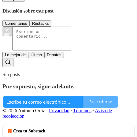
Discusión sobre este post
Comentarios
Restacks
Lo mejor de
Último
Debates
Sin posts
Por supuesto, sigue adelante.
Suscribirse
© 2026 Antonio Ortiz
·
Privacidad
∙
Términos
∙
Aviso de
recolección
Crea tu Substack