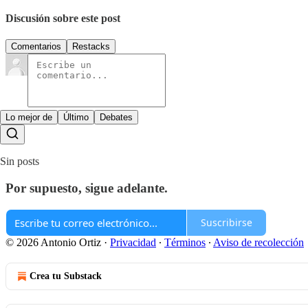
Discusión sobre este post
Comentarios
Restacks
Lo mejor de
Último
Debates
Sin posts
Por supuesto, sigue adelante.
Suscribirse
© 2026 Antonio Ortiz
·
Privacidad
∙
Términos
∙
Aviso de recolección
Crea tu Substack