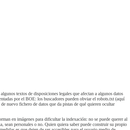
lgunos textos de disposiciones legales que afectan a algunos datos
sentadas por el BOE: los buscadores pueden obviar el robots.txt (aquí
 de nuevo fichero de datos que da pistas de qué quieren ocultar
nsforman en imágenes para dificultar la indexación: no se puede querer al
ella, sean personales o no. Quien quiera saber puede construir su propio
medidas es que dejen de ser accesibles para el usuario medio de