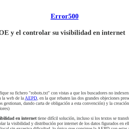
Error500
OE y el controlar su visibilidad en internet
e su fichero "robots.txt" con vistas a que los buscadores no indexen a
n la web de la
AEPD
, en la que rebaten las dos grandes objeciones pre
s gestionan, dando carta de obligación a esta convención) y la creación
ores)
ibilidad en internet
tiene difícil solución, incluso si los textos se tra
lar la visibilidad y distribución por internet de los datos figurados en 
ocal sin excesiva dificultad, lo único que consigue la AEPD con estas 