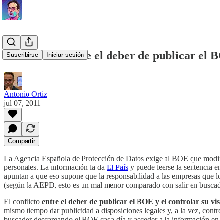
El conflicto entre el deber de publicar el B
Suscribirse
Iniciar sesión
Antonio Ortiz
jul 07, 2011
Compartir
La Agencia Española de Protección de Datos exige al BOE que modifiqu
personales. La información la da
El País
y puede leerse la sentencia e
apuntan a que eso supone que la responsabilidad a las empresas que lo
(según la AEPD, esto es un mal menor comparado con salir en buscad
El conflicto
entre el deber de publicar el BOE y el controlar su vis
mismo tiempo dar publicidad a disposiciones legales y, a la vez, contro
buscador descargando el BOE cada día y acceder a la información en l