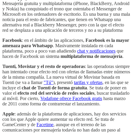
Mensajería gratuita y multiplataforma (iPhone, BlackBerry, Android
y Nokia) ha conquistado el trono que ostentaba el Messenger de
Microsoft en los ordenadores de escritorio. Es una buena y una mala
noticia para el resto de fabricantes, que tienen en Whatsapp una
alternativa real a Blackberry Messenger, pero con la que el efecto
red se desplaza a una aplicación de terceros y no a su plataforma
Facebook
: en el ámbito de las aplicaciones,
Facebook es la mayor
amenaza para Whatsapp
. Masivamente instalada en cada
plataforma, poco a poco van añadiendo
chat y notificaciones
que
hacen de Facebook un sistema
multiplataforma de mensajería
.
Tuenti, Movistar y el resto de operadoras
: las operadoras siempre
han intentado crear efecto red con ofertas de llamadas entre números
de la misma compañía. La nueva virtual de Movistar basada en
Tuenti (se va a llamar
"Tú"
), presentó
tarifas y ofertas
, en las que se
incluye el
chat de Tuenti de forma gratuita
. Se trata de poner en
valor el
efecto red del servicio de redes sociales
, buscar trasladarlo
al móvil. Por cierto,
Vodafone ofrece Facebook gratis
hasta marzo
de 2011 como forma de contrarrestar el lanzamiento.
Apple
: además de la plataforma de aplicaciones, hay dos servicios
con los que Apple quiere aumentar su efecto red. Se trata de
GameCenter y de
Facetime
, aunque en el terreno de las
comunicaciones por mensajería todavía no han dado un paso al