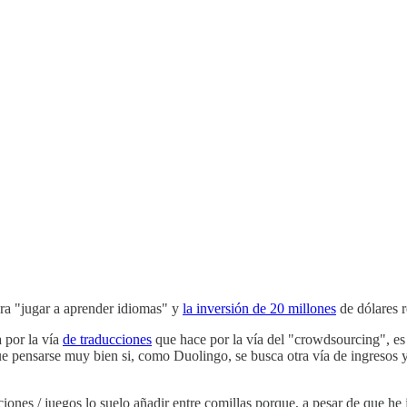
ara "jugar a aprender idiomas" y
la inversión de 20 millones
de dólares r
 por la vía
de traducciones
que hace por la vía del "crowdsourcing", es 
ue pensarse muy bien si, como Duolingo, se busca otra vía de ingresos 
iones / juegos lo suelo añadir entre comillas porque, a pesar de que he 