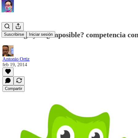
Duolingo y la ¿imposible? competencia cont
Suscribirse
Iniciar sesión
Antonio Ortiz
feb 19, 2014
Compartir