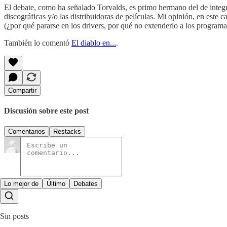
El debate, como ha señalado Torvalds, es primo hermano del de integ
discográficas y/o las distribuidoras de películas. Mi opinión, en este
(¿por qué pararse en los drivers, por qué no extenderlo a los programas
También lo comentó
El diablo en...
.
Compartir
Discusión sobre este post
Comentarios
Restacks
Lo mejor de
Último
Debates
Sin posts