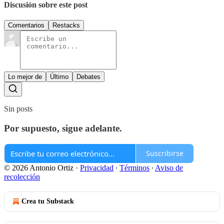
Discusión sobre este post
Comentarios
Restacks
Lo mejor de
Último
Debates
Sin posts
Por supuesto, sigue adelante.
Suscribirse
© 2026 Antonio Ortiz
·
Privacidad
∙
Términos
∙
Aviso de
recolección
Crea tu Substack