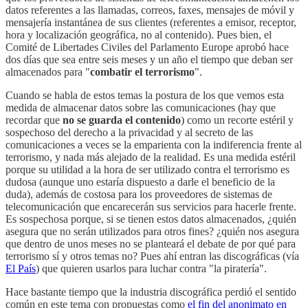
datos referentes a las llamadas, correos, faxes, mensajes de móvil y
mensajería instantánea de sus clientes (referentes a emisor, receptor,
hora y localización geográfica, no al contenido). Pues bien, el
Comité de Libertades Civiles del Parlamento Europe aprobó hace
dos días que sea entre seis meses y un año el tiempo que deban ser
almacenados para "
combatir el terrorismo
".
Cuando se habla de estos temas la postura de los que vemos esta
medida de almacenar datos sobre las comunicaciones (hay que
recordar que
no se guarda el contenido
) como un recorte estéril y
sospechoso del derecho a la privacidad y al secreto de las
comunicaciones a veces se la emparienta con la indiferencia frente al
terrorismo, y nada más alejado de la realidad. Es una medida estéril
porque su utilidad a la hora de ser utilizado contra el terrorismo es
dudosa (aunque uno estaría dispuesto a darle el beneficio de la
duda), además de costosa para los proveedores de sistemas de
telecomunicación que encarecerán sus servicios para hacerle frente.
Es sospechosa porque, si se tienen estos datos almacenados, ¿quién
asegura que no serán utilizados para otros fines? ¿quién nos asegura
que dentro de unos meses no se planteará el debate de por qué para
terrorismo sí y otros temas no? Pues ahí entran las discográficas (vía
El País
) que quieren usarlos para luchar contra "la piratería".
Hace bastante tiempo que la industria discográfica perdió el sentido
común en este tema con propuestas como
el fin del anonimato en