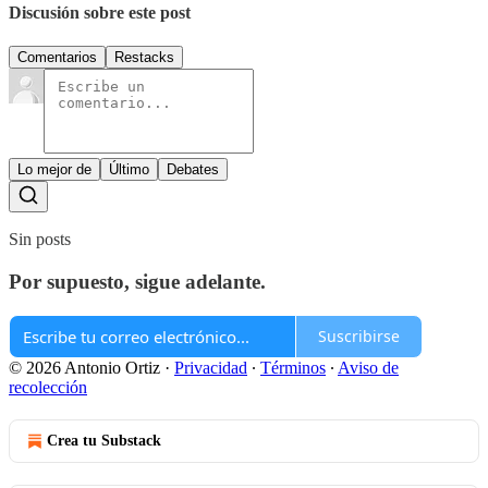
Discusión sobre este post
Comentarios
Restacks
Lo mejor de
Último
Debates
Sin posts
Por supuesto, sigue adelante.
Suscribirse
© 2026 Antonio Ortiz
·
Privacidad
∙
Términos
∙
Aviso de
recolección
Crea tu Substack