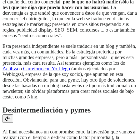
el dueño del centro comercial,
por lo que no habrá nadie (sólo la
ley) que me diga qué puedo hacer con los usuarios
. La
desventaja es que tendré que convencer a éstos de que vengan, dar a
conocer "el chiringuito", lo que en la web se traduce en distintas
estrategias de marketing: presencia en otros sitios respetando sus
reglas, publicidad display, SEO, SEM, concursos.... o estar también
en esos "centros comerciales".
Esta presencia independiente se suele traducir en un blog y también,
cada vez más, en comunidades. Es la estrategia preferida por
muchas grandes empresas, pero a más "personalizada" quieres esta
presencia, más cara resulta. Así tenemos ejemplos como los de
Actibva
o
Carreforu con Yo Llego
(ambos ejecutados por
Weblogssl, empresa de la que soy socio), que apuntan en esta
dirección. Obviamente, para una pyme, hay otro tipo de soluciones,
desde las basadas en un blog hasta webs de tipo más tradicional con
newsletter, sin olvidar plataformas para crear redes sociales de bajo
coste, como Ning.
Desintermediación y pymes
Al final necesitamos un compromiso entre la inversión que vamos a
realizar (con el tiempo a dedicar como factor primordial), la