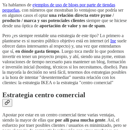
Ya hablamos de
ejemplos de uso de blogs por parte de tiendas
pequeñas
, con números que mostraban lo ventajoso que podría ser
en algunos casos el optar
una relación directa entre pyme /
producto / marca y sus potenciales clientes
siempre que se hiciese
desde una óptica de
aportación de valor y no de spam
.
Pero ¿es siempre rentable una estrategia de este tipo? Lo primero a
plantearse es si nuestro público objetivo está en internet (el
Ine
suele
ofrecer datos interesantes al respecto) y, una vez que entendamos
que sí,
en dónde gasta tiempo
. Luego toca medir lo que podemos
invertir en tener un proyecto propio, y ahí, siendo una pyme, entran
valoraciones de tiempo necesario para mantener un blog, formación
e inversión inicial (hosting, técnicos si los necesitamos, diseño). Para
la mayoría la decisión no será fácil, tenemos dos estrategias posibles
a la hora de intentar "desentermediar" nuestra relación con los
clientes: la estrategia IKEA o la estrategia "centro comercial"
Estrategia centro comercial
Apostar por estar en un centro comercial tiene varias ventajas,
siendo la mayor de ellas que
por allí pasa mucha gente
. Así, el
esfuerzo por traer posibles clientes / usuarios es minimizado, pero se