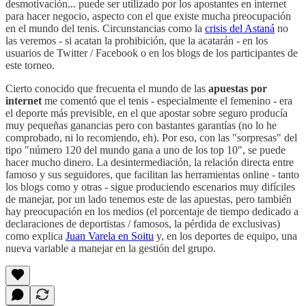
desmotivación... puede ser utilizado por los apostantes en internet
para hacer negocio, aspecto con el que existe mucha preocupación
en el mundo del tenis. Circunstancias como la
crisis del Astaná
no
las veremos - si acatan la prohibición, que la acatarán - en los
usuarios de Twitter / Facebook o en los blogs de los participantes de
este torneo.
Cierto conocido que frecuenta el mundo de las
apuestas por
internet
me comentó que el tenis - especialmente el femenino - era
el deporte más previsible, en el que apostar sobre seguro producía
muy pequeñas ganancias pero con bastantes garantías (no lo he
comprobado, ni lo recomiendo, eh). Por eso, con las "sorpresas" del
tipo "número 120 del mundo gana a uno de los top 10", se puede
hacer mucho dinero. La desintermediación, la relación directa entre
famoso y sus seguidores, que facilitan las herramientas online - tanto
los blogs como y otras - sigue produciendo escenarios muy difíciles
de manejar, por un lado tenemos este de las apuestas, pero también
hay preocupación en los medios (el porcentaje de tiempo dedicado a
declaraciones de deportistas / famosos, la pérdida de exclusivas)
como explica
Juan Varela en Soitu
y, en los deportes de equipo, una
nueva variable a manejar en la gestión del grupo.