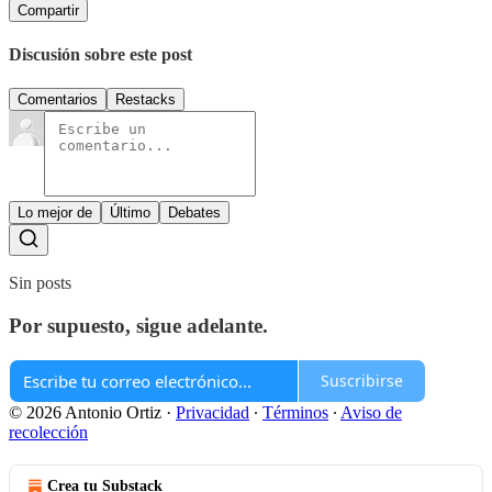
Compartir
Discusión sobre este post
Comentarios
Restacks
Lo mejor de
Último
Debates
Sin posts
Por supuesto, sigue adelante.
Suscribirse
© 2026 Antonio Ortiz
·
Privacidad
∙
Términos
∙
Aviso de
recolección
Crea tu Substack