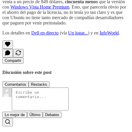
venta a un precio de 849 dólares,
cincuenta menos
que la versión
con
Windows Vista Home Premium
. Esto, que parecería obvio por
el ahorro del pago de la licencia, no lo tenía yo tan claro y es que
con Ubuntu no tiene tanto mercado de compañías desarrolladores
que paguen por venir preinstalado.
Los detalles en
Dell en directo
(vía
Un lugar...
) y en
InfoWorld
.
Compartir
Discusión sobre este post
Comentarios
Restacks
Lo mejor de
Último
Debates