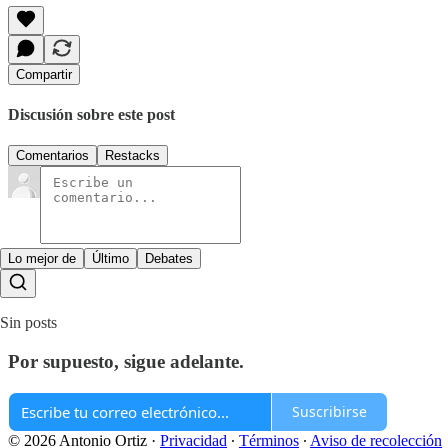
Compartir
Discusión sobre este post
Comentarios
Restacks
Lo mejor de
Último
Debates
Sin posts
Por supuesto, sigue adelante.
Suscribirse
© 2026 Antonio Ortiz
·
Privacidad
∙
Términos
∙
Aviso de recolección