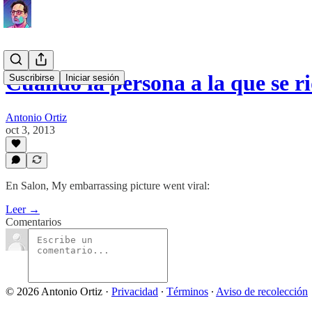
Cuando la persona a la que se r
Suscribirse
Iniciar sesión
Antonio Ortiz
oct 3, 2013
En Salon, My embarrassing picture went viral:
Leer →
Comentarios
© 2026 Antonio Ortiz
·
Privacidad
∙
Términos
∙
Aviso de recolección