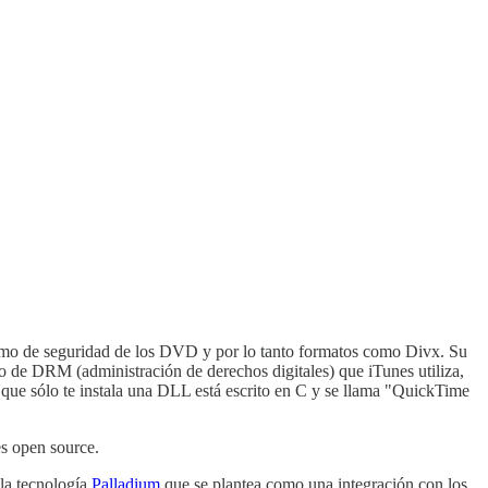
ismo de seguridad de los DVD y por lo tanto formatos como Divx. Su
o de DRM (administración de derechos digitales) que iTunes utiliza,
a que sólo te instala una DLL está escrito en C y se llama "QuickTime
s open source.
 la tecnología
Palladium
que se plantea como una integración con los