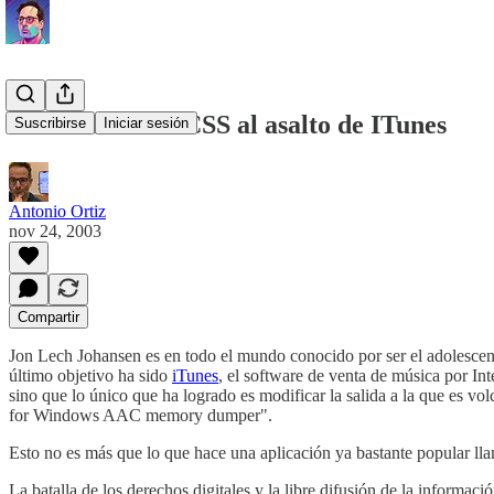
Creador del DeCSS al asalto de ITunes
Suscribirse
Iniciar sesión
Antonio Ortiz
nov 24, 2003
Compartir
Jon Lech Johansen es en todo el mundo conocido por ser el adolescen
último objetivo ha sido
iTunes
, el software de venta de música por In
sino que lo único que ha logrado es modificar la salida a la que es vo
for Windows AAC memory dumper".
Esto no es más que lo que hace una aplicación ya bastante popular l
La batalla de los derechos digitales y la libre difusión de la informaci