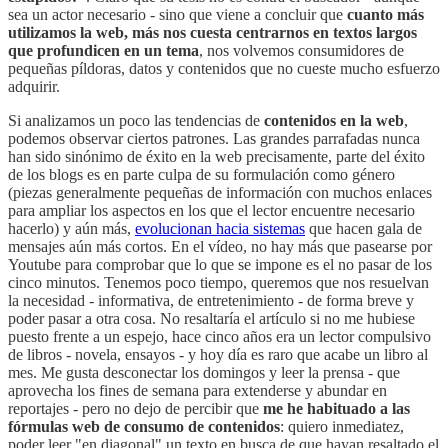
sea un actor necesario - sino que viene a concluir que
cuanto más
utilizamos la web, más nos cuesta centrarnos en textos largos
que profundicen en un tema
, nos volvemos consumidores de
pequeñas píldoras, datos y contenidos que no cueste mucho esfuerzo
adquirir.
Si analizamos un poco las tendencias de
contenidos en la web
,
podemos observar ciertos patrones. Las grandes parrafadas nunca
han sido sinónimo de éxito en la web precisamente, parte del éxito
de los blogs es en parte culpa de su formulación como género
(piezas generalmente pequeñas de información con muchos enlaces
para ampliar los aspectos en los que el lector encuentre necesario
hacerlo) y aún más,
evolucionan hacia sistemas
que hacen gala de
mensajes aún más cortos. En el vídeo, no hay más que pasearse por
Youtube para comprobar que lo que se impone es el no pasar de los
cinco minutos. Tenemos poco tiempo, queremos que nos resuelvan
la necesidad - informativa, de entretenimiento - de forma breve y
poder pasar a otra cosa. No resaltaría el artículo si no me hubiese
puesto frente a un espejo, hace cinco años era un lector compulsivo
de libros - novela, ensayos - y hoy día es raro que acabe un libro al
mes. Me gusta desconectar los domingos y leer la prensa - que
aprovecha los fines de semana para extenderse y abundar en
reportajes - pero no dejo de percibir que
me he habituado a las
fórmulas web de consumo de contenidos
: quiero inmediatez,
poder leer "en diagonal" un texto en busca de que hayan resaltado el