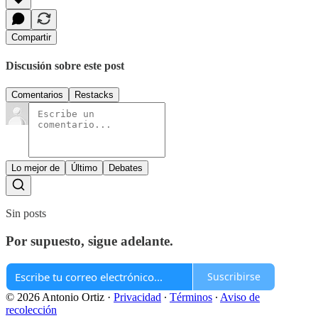
Compartir
Discusión sobre este post
Comentarios
Restacks
Lo mejor de
Último
Debates
Sin posts
Por supuesto, sigue adelante.
Suscribirse
© 2026 Antonio Ortiz
·
Privacidad
∙
Términos
∙
Aviso de
recolección