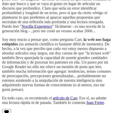
dato que busco y que se vaya al grano en lugar de articular un
discurso que profundice. Claro que sería un error identificar
profundidad y longitud de un texto, pero sí que da cierto vértigo el
plantearse lo que perdemos al aparcar aquellas propuestas que
necesitan de una reflexión más profunda y una lectura sosegada.
Puedo leer "
Nocilla Experience
" fácilmente - es una novela de la
generación blog - , pero me costó un verano acabar 2666...
Soy muy reacio a pensar que, como pregunta Carr,
la web nos haga
estúpidos
(su armazón científica es bastante débil de momento). De
hecho, a la vez que percibo que cada vez estoy menos dispuesto a
abordar artículos muy largos, me doy cuenta de que "la lectura web"
también lleva aparejada la capacidad de asumir grandes cantidades
de información y de procesar los patrones en ella. Un paseo por mi
Google Reader no sólo me ofrece un montón de posts que leer,
también mucha información que agregar: tendencias, temas comunes
de preocupación, percepciones generalizadas... probablemente no
estemos asistiendo a la aniquilación de nuestra inteligencia sino
adquiriendo nuevas formas de conocimiento (o al menos, eso me
gusta pensar).
En todo caso, os recomiendo el
artículo de Carr
. Eso sí, no admite
una lectura rápida ni de pasada. También lo comenta
Juan Freire
.