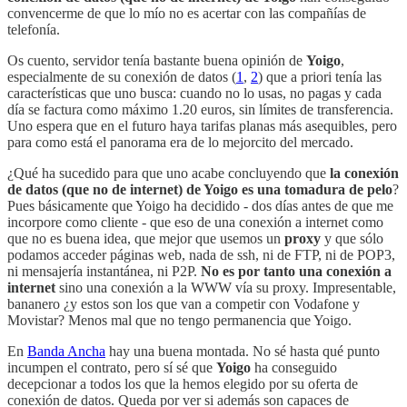
convencerme de que lo mío no es acertar con las compañías de
telefonía.
Os cuento, servidor tenía bastante buena opinión de
Yoigo
,
especialmente de su conexión de datos (
1
,
2
) que a priori tenía las
características que uno busca: cuando no lo usas, no pagas y cada
día se factura como máximo 1.20 euros, sin límites de transferencia.
Uno espera que en el futuro haya tarifas planas más asequibles, pero
para como está el panorama era de lo mejorcito del mercado.
¿Qué ha sucedido para que uno acabe concluyendo que
la conexión
de datos (que no de internet) de Yoigo es una tomadura de pelo
?
Pues básicamente que Yoigo ha decidido - dos días antes de que me
incorpore como cliente - que eso de una conexión a internet como
que no es buena idea, que mejor que usemos un
proxy
y que sólo
podamos acceder páginas web, nada de ssh, ni de FTP, ni de POP3,
ni mensajería instantánea, ni P2P.
No es por tanto una conexión a
internet
sino una conexión a la WWW vía su proxy. Impresentable,
bananero ¿y estos son los que van a competir con Vodafone y
Movistar? Menos mal que no tengo permanencia que Yoigo.
En
Banda Ancha
hay una buena montada. No sé hasta qué punto
incumpen el contrato, pero sí sé que
Yoigo
ha conseguido
decepcionar a todos los que la hemos elegido por su oferta de
conexión de datos. Queda por ver si además son capaces de