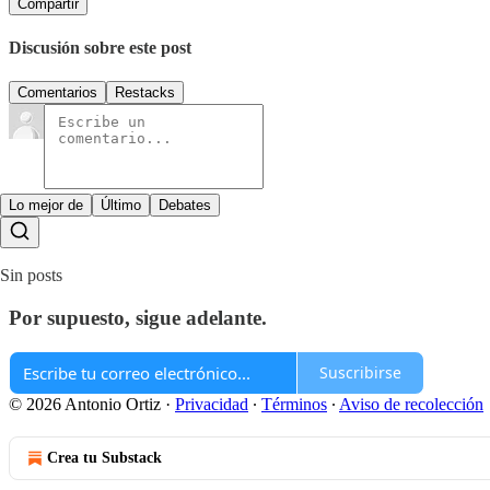
Compartir
Discusión sobre este post
Comentarios
Restacks
Lo mejor de
Último
Debates
Sin posts
Por supuesto, sigue adelante.
Suscribirse
© 2026 Antonio Ortiz
·
Privacidad
∙
Términos
∙
Aviso de recolección
Crea tu Substack