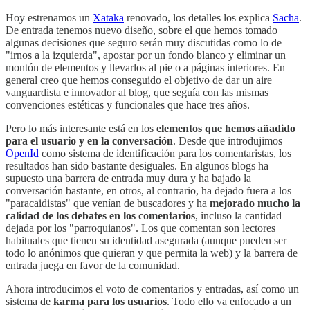
Hoy estrenamos un
Xataka
renovado, los detalles los explica
Sacha
.
De entrada tenemos nuevo diseño, sobre el que hemos tomado
algunas decisiones que seguro serán muy discutidas como lo de
"irnos a la izquierda", apostar por un fondo blanco y eliminar un
montón de elementos y llevarlos al pie o a páginas interiores. En
general creo que hemos conseguido el objetivo de dar un aire
vanguardista e innovador al blog, que seguía con las mismas
convenciones estéticas y funcionales que hace tres años.
Pero lo más interesante está en los
elementos que hemos añadido
para el usuario y en la conversación
. Desde que introdujimos
OpenId
como sistema de identificación para los comentaristas, los
resultados han sido bastante desiguales. En algunos blogs ha
supuesto una barrera de entrada muy dura y ha bajado la
conversación bastante, en otros, al contrario, ha dejado fuera a los
"paracaidistas" que venían de buscadores y ha
mejorado mucho la
calidad de los debates en los comentarios
, incluso la cantidad
dejada por los "parroquianos". Los que comentan son lectores
habituales que tienen su identidad asegurada (aunque pueden ser
todo lo anónimos que quieran y que permita la web) y la barrera de
entrada juega en favor de la comunidad.
Ahora introducimos el voto de comentarios y entradas, así como un
sistema de
karma para los usuarios
. Todo ello va enfocado a un