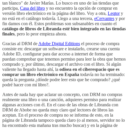
tan blanco" de Javier Marías. Lo busco en uno de las tiendas que
participa,
Casa del libro
y no encuentro la opción de comprar en
versión libro electrónico en la página del libro. Voy a otra,
Leqtor
y
no está en el catálogo todavía. Llego a una tercera,
eCervantes
y por
fin damos con él. Estos problemas son subsanables en cuanto el
catálogo de libros de Libranda esté bien integrado en las tiendas
finales
, pero lo peor empieza ahora.
Gracias al DRM de
Adobe Digital Editions
el proceso de compra
consiste en: descargar un software e instalarlo, crearse una cuenta
Adobe ID, configurar para dar acceso a internet de forma que
puedan comprobar que tenemos permiso para leer la obra que hemos
comprado y, por último, descargar el archivo con el libro. Si algún
valiente ha llegado hasta ahí, la
odisea en el ciberespacio que es
comprar un libro electrónico en España
todavía no ha terminado:
queda la pregunta ¿dónde podre leer esto que he comprado? ¿qué
podré hacer con mi libro?.
Antes de nada hay que aclarar un concepto, con DRM no compras
realmente una libro o una canción, adquieres permiso para realizar
algunas acciones con él. En el caso de las obras de Libranda con
DRM de Abobe no queda muy claro qué lectores de libros las
aceptan. En el proceso de compra no se informa de esto, en la
página de Libranda tampoco queda claro (o al menos, servidor no lo
ha encontrado esta mañana tras mucho buscar) y en la página de