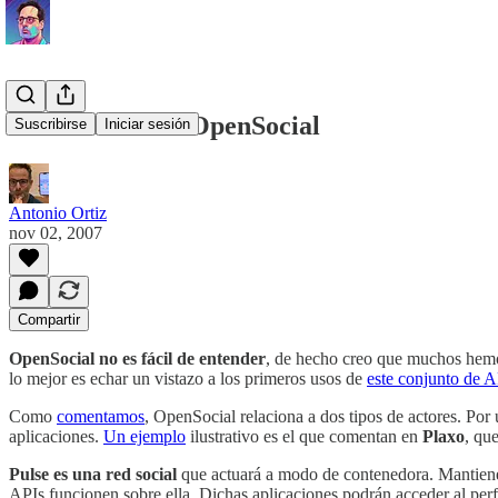
Cómo funciona OpenSocial
Suscribirse
Iniciar sesión
Antonio Ortiz
nov 02, 2007
Compartir
OpenSocial no es fácil de entender
, de hecho creo que muchos hemo
lo mejor es echar un vistazo a los primeros usos de
este conjunto de A
Como
comentamos
, OpenSocial relaciona a dos tipos de actores. Por
aplicaciones.
Un ejemplo
ilustrativo es el que comentan en
Plaxo
, qu
Pulse es una red social
que actuará a modo de contenedora. Mantiene s
APIs funcionen sobre ella. Dichas aplicaciones podrán acceder al perfi