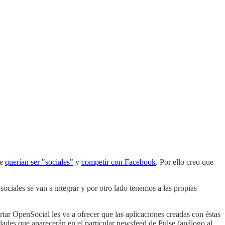
ue
querían ser "sociales"
y
competir con Facebook
. Por ello creo que
ociales se van a integrar y por otro lado tenemos a las propias
tar OpenSocial les va a ofrecer que las aplicaciones creadas con éstas
idades que aparecerán en el particular newsfeed de Pulse (análogo al