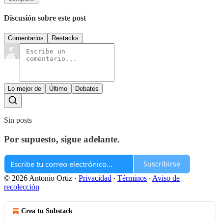
Discusión sobre este post
Comentarios
Restacks
Lo mejor de
Último
Debates
Sin posts
Por supuesto, sigue adelante.
Suscribirse
© 2026 Antonio Ortiz
·
Privacidad
∙
Términos
∙
Aviso de
recolección
Crea tu Substack